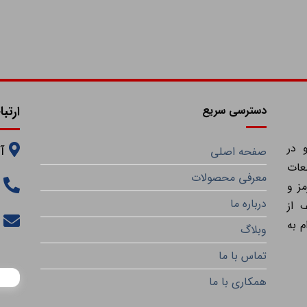
دسترسی سریع
ارتبا
 در
آ
صفحه اصلی
عات
معرفی محصولات
ز و
درباره ما
 از
م به
وبلاگ
تماس با ما
همکاری با ما