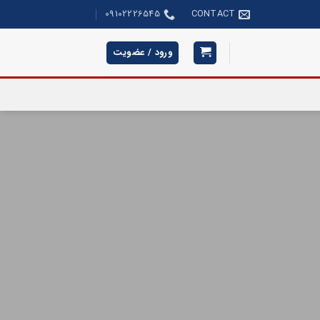
09102226545
CONTACT
ورود / عضویت