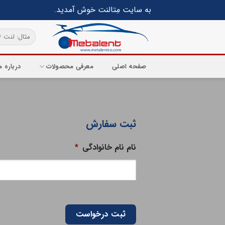
Ski
به سایت مِتالنت خوش آمدید.
t
conten
جستجو
برای:
صفحه اصلی
معرفی محصولات
درباره م
ثبت سفارش
نام نام خانوادگی
*