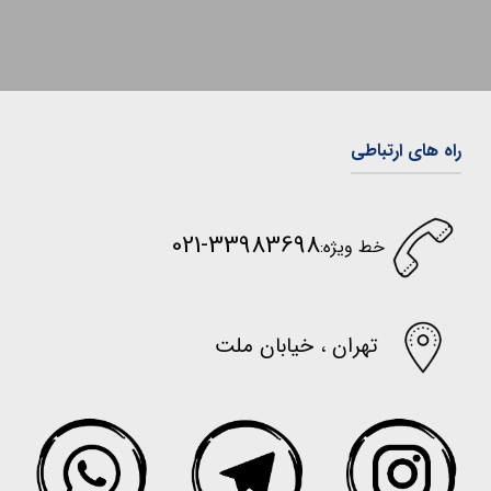
راه های ارتباطی
33983698-021
خط ویژه:
تهران ، خیابان ملت