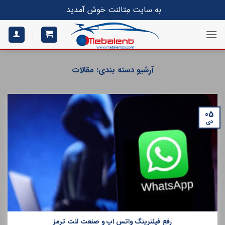
S
به سایت مِتالنت خوش آمدید.
conte
آرشیو دسته بندی:
مقالات
05
دی
رفع فیلترینگ واتس اپ و صنعت لنت ترمز