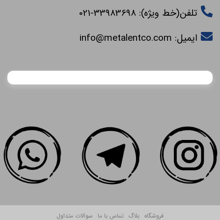
تلفن(خط ویژه): 33983698-021
ایمیل:
info@metalentco.com
فروشگاه
بلاگ
تماس با ما
سوالات متداول