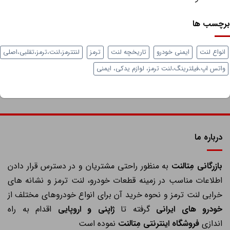
چسب ها
واع لنت
ایمنی خودرو
تاریخچه لنت
ترمز
لنتترمز،لنت،ترمز،تقلبی،اصلی
تس اپ،فیلترینگ،لنت ترمز، لوازم یدکی، ایمنی
درباره ما
ازرگانی مِتالنت
به منظور راحتی مشتریان و در دسترس قرار دادن
اطلاعات مناسب در زمینه قطعات خودرو، لنت ترمز و نشانه های
خرابی لنت ترمز و نحوه خرید آن برای انواع خودروهای مختلف از
خودرو های ایرانی
گرفته تا
ژاپنی و اروپایی
اقدام به راه
اندازی
فروشگاه اینترنتی مِتالنت
نموده است