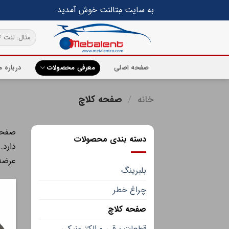
Ski
به سایت مِتالنت خوش آمدید.
t
conten
جستجو
برای:
صفحه اصلی
معرفی محصولات
درباره م
خانه
/
صفحه کلاچ
صفحه 
دسته بندی محصولات
دارد.
عرضه 
بلبرینگ
چراغ خطر
صفحه کلاچ
قطعات برقی و الکترونیکی