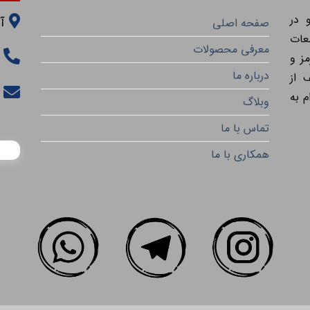
 در
آ
صفحه اصلی
عات
معرفی محصولات
ز و
درباره ما
 از
م به
وبلاگ
تماس با ما
همکاری با ما