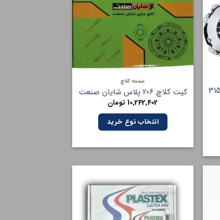
صفحه کلاچ
سک و صفحه کلاچ ام وی ام 315
کیت کلاچ 206 پلاس شایان صنعت
10,242,402
تومان
انتخاب نوع خرید