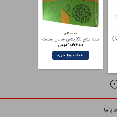
صفحه کلاچ
کیت کلاچ UX پلاس (سمند EF7 )
کیت کلاچ XU پلاس شایان صنعت
11,426,000
تومان
انتخاب نوع خرید
ط با ما