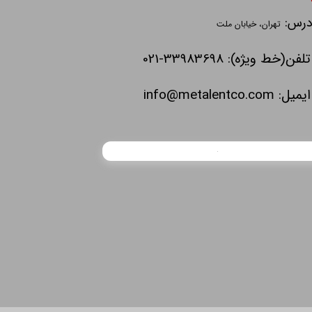
درس:
تهران، خیابان ملت
تلفن(خط ویژه): 33983698-021
ایمیل:
info@metalentco.com