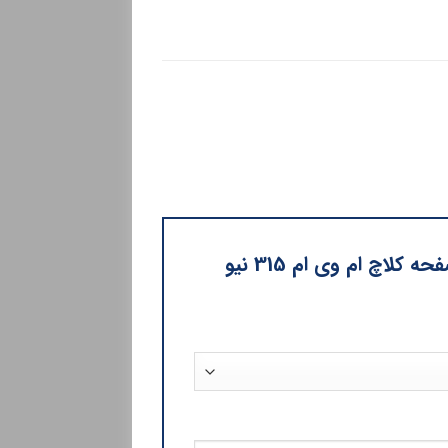
اولین نفری باشید که دیدگاهی را ارسال می کنید برای “دیسک و صفحه کلاچ ام وی ام 315 نیو