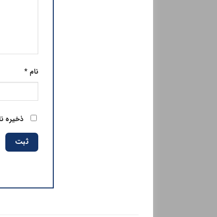
نام
*
ذخیره نا