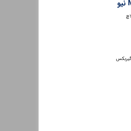
اچ
ه گیربکس