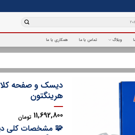
ا
وبلاگ
تماس با ما
همکاری با ما
هرینگتون
11,692,800
تومان
🧩 مشخصات کلی دی