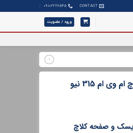
09102226545
CONTACT
ورود / عضویت
دیسک و صفحه کلاچ ام وی ام 315 نیو
سک و صفحه کلاچ