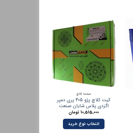
صفحه کلاچ
صفحه کلاچ
کیت کلاچ پژو 405 پری دمپر
کیت کلاچ پراید سکو
اگزدی پلاس شایان صنعت
صنعت
10,515,000
تومان
8,067,000
تو
انتخاب نوع خرید
انتخاب نوع 