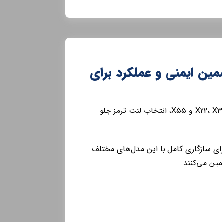
MVM ) اورجینال : تضمین ایمنی و عملکرد برای
برای دارندگان خودروهای محبوب MVM، از MVM 315 اسپرت گرفته تا شاسی‌بلندهای X22، X33 و X55، انتخاب لنت ترمز جلو
 برای سازگاری کامل با این مدل‌های مختلف
مین می‌کنند.