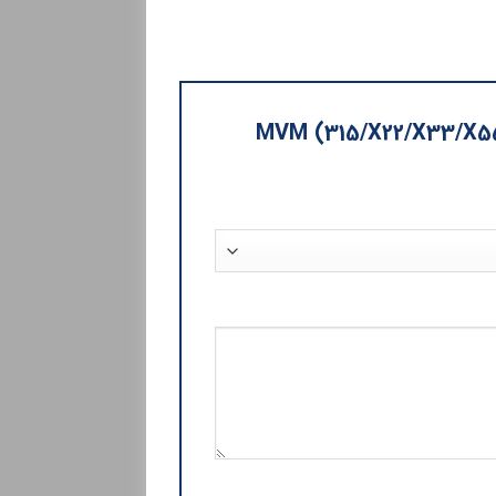
نفری باشید که دیدگاهی را ارسال می کنید برای “لنت جلو MVM (315/X22/X33/X55)