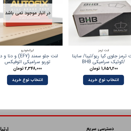
در انبار موجود نمی باشد
لنت ترمز
ایرانخودرو
 ترمز جلوی کیا ریو/تیبا/ ساینا
لنت جلو سمند (EF7) و دنا و 
/کوئیک سرامیکی BHB
توربو سرامیکی اتوفیکس
1,859,200
تومان
2,348,000
تومان
انتخاب نوع خرید
انتخاب نوع خرید
دسترسی سریع
ارتبا