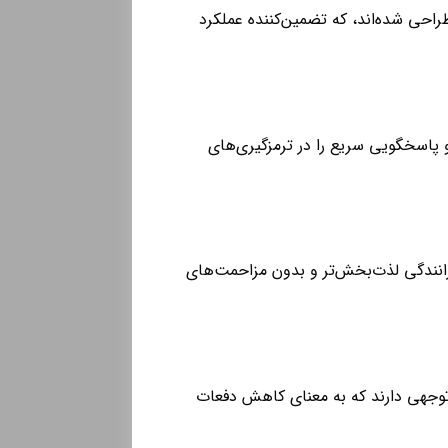
نت‌ها به طور خاص برای طیف وسیعی از مدل‌های MVM (315، X22، X33، X55) طراحی شده‌اند، که تضمین‌کننده عملکرد
در لنت‌های اورجینال MVM، قدرت توقف بالا و پاسخگویی سریع را در ترمزگیری‌های
 رانندگی لذت‌بخش‌تر و بدون مزاحمت‌های
ل توجهی دارند که به معنای کاهش دفعات