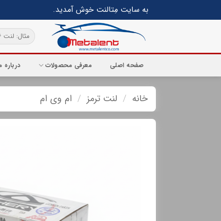
Ski
به سایت مِتالنت خوش آمدید.
t
conten
جستجو
برای:
صفحه اصلی
معرفی محصولات
درباره م
خانه
/
لنت ترمز
/
ام وی ام