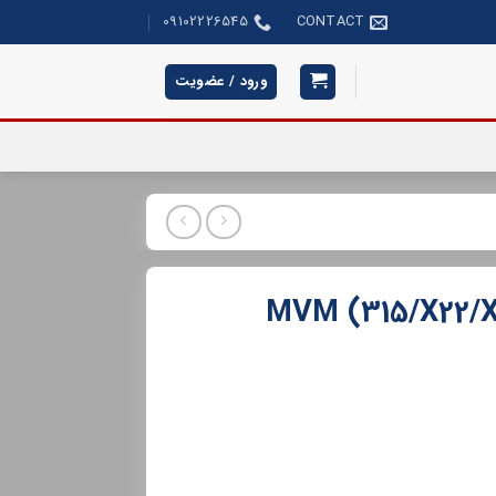
09102226545
CONTACT
ورود / عضویت
MVM (315/X22/X33/)