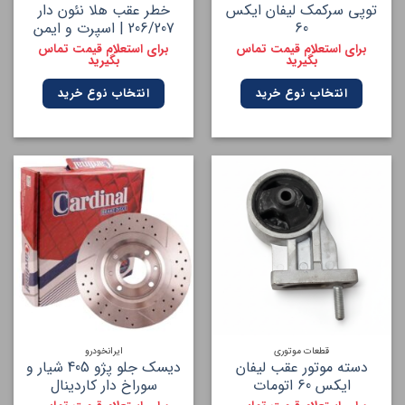
توپی سرکمک لیفان ایکس
خطر عقب هلا نئون دار
60
206/207 | اسپرت و ایمن
برای استعلام قیمت تماس
برای استعلام قیمت تماس
بگیرید
بگیرید
انتخاب نوع خرید
انتخاب نوع خرید
قطعات موتوری
ایرانخودرو
دسته موتور عقب لیفان
دیسک جلو پژو 405 شیار و
ایکس 60 اتومات
سوراخ دار کاردینال