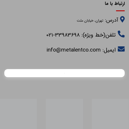
ارتباط با ما
آدرس:
تهران، خیابان ملت
تلفن(خط ویژه): 33983698-021
ایمیل:
info@metalentco.com