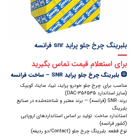
بلبرینگ چرخ جلو پراید snr فرانسه
برای استعلام قیمت تماس بگیرید
🛞 بلبرینگ چرخ جلو پراید SNR – ساخت فرانسه
مناسب برای: چرخ جلو خودرو پراید، تیبا، ساینا، کوییک
(سایز استاندارد DAC-356535)
برند: SNR (فرانسه) — برند معتبر و شناخته‌شده در صنایع
بلبرینگ
استاندارد ساخت: تولید بر اساس استانداردهای اروپایی
(کشور فرانسه)
نوع قطعه: بلبرینگ چرخ جلو (Contact/دو ردیفه)