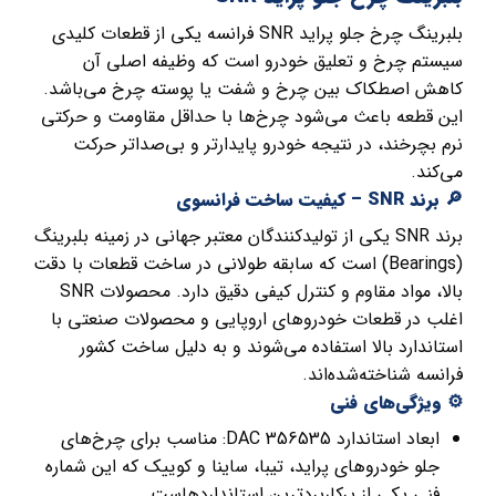
بلبرینگ چرخ جلو پراید SNR فرانسه یکی از قطعات کلیدی
سیستم چرخ و تعلیق خودرو است که وظیفه اصلی آن
کاهش اصطکاک بین چرخ و شفت یا پوسته چرخ می‌باشد.
این قطعه باعث می‌شود چرخ‌ها با حداقل مقاومت و حرکتی
نرم بچرخند، در نتیجه خودرو پایدارتر و بی‌صداتر حرکت
می‌کند.
🔎 برند SNR – کیفیت ساخت فرانسوی
برند SNR یکی از تولیدکنندگان معتبر جهانی در زمینه بلبرینگ
(Bearings) است که سابقه طولانی در ساخت قطعات با دقت
بالا، مواد مقاوم و کنترل کیفی دقیق دارد. محصولات SNR
اغلب در قطعات خودروهای اروپایی و محصولات صنعتی با
استاندارد بالا استفاده می‌شوند و به دلیل ساخت کشور
فرانسه شناخته‌شده‌اند.
⚙️ ویژگی‌های فنی
ابعاد استاندارد DAC 356535: مناسب برای چرخ‌های
جلو خودروهای پراید، تیبا، ساینا و کوییک که این شماره
فنی یکی از پرکاربردترین استانداردهاست.