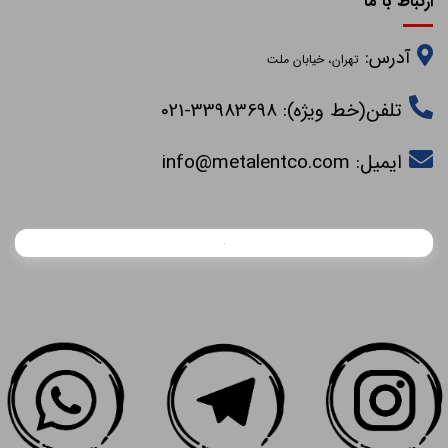
ارتباط با ما
آدرس:
تهران، خیابان ملت
تلفن(خط ویژه): 33983698-021
ایمیل:
info@metalentco.com