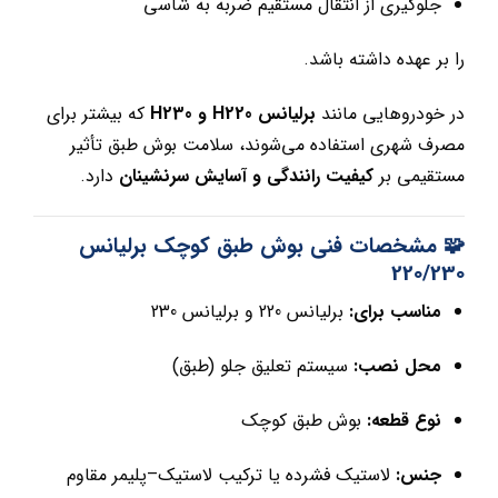
جلوگیری از انتقال مستقیم ضربه به شاسی
را بر عهده داشته باشد.
در خودروهایی مانند
برلیانس H220 و H230
که بیشتر برای
مصرف شهری استفاده می‌شوند، سلامت بوش طبق تأثیر
مستقیمی بر
کیفیت رانندگی و آسایش سرنشینان
دارد.
🧩 مشخصات فنی بوش طبق کوچک برلیانس
220/230
مناسب برای:
برلیانس 220 و برلیانس 230
محل نصب:
سیستم تعلیق جلو (طبق)
نوع قطعه:
بوش طبق کوچک
جنس:
لاستیک فشرده یا ترکیب لاستیک–پلیمر مقاوم