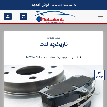
S
به سایت مِتالنت خوش آمدید.
conte
لنت
,
مقالات
تاریخچه لنت
انتشار در تاریخ
بهمن 21, 1400
توسط
META-ADMIN
21
بهمن