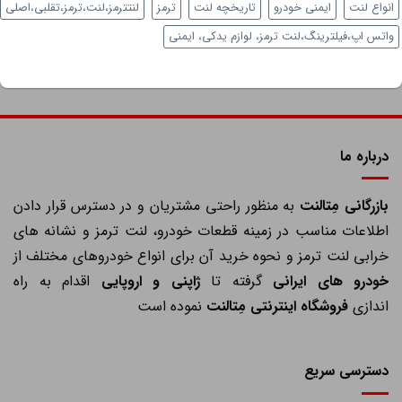
واع لنت
ایمنی خودرو
تاریخچه لنت
ترمز
لنتترمز،لنت،ترمز،تقلبی،اصلی
تس اپ،فیلترینگ،لنت ترمز، لوازم یدکی، ایمنی
درباره ما
ازرگانی مِتالنت
به منظور راحتی مشتریان و در دسترس قرار دادن
اطلاعات مناسب در زمینه قطعات خودرو، لنت ترمز و نشانه های
خرابی لنت ترمز و نحوه خرید آن برای انواع خودروهای مختلف از
خودرو های ایرانی
گرفته تا
ژاپنی و اروپایی
اقدام به راه
اندازی
فروشگاه اینترنتی مِتالنت
نموده است
دسترسی سریع