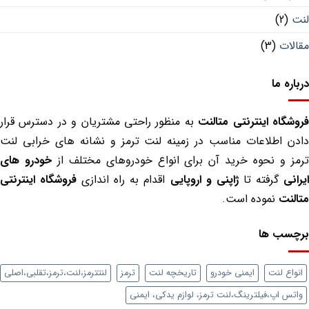
ت
(2)
لات
(3)
اره ما
شگاه اینترنتی متالنت
به منظور راحتی مشتریان و در دسترس قرار
دن اطلاعات مناسب در زمینه لنت ترمز و نشانه های خرابی لنت
مز و نحوه خرید آن برای انواع خودروهای مختلف از
خودرو های
انی
گرفته تا
ژاپنی و اروپایی
اقدام به راه اندازی
فروشگاه اینترنتی
لنت
نموده است.
چسب ها
واع لنت
ایمنی خودرو
تاریخچه لنت
ترمز
لنتترمز،لنت،ترمز،تقلبی،اصلی
تس اپ،فیلترینگ،لنت ترمز، لوازم یدکی، ایمنی