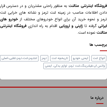
شگاه اینترنتی متالنت
به منظور راحتی مشتریان و در دسترس قرار
دن اطلاعات مناسب در زمینه لنت ترمز و نشانه های خرابی لنت
مز و نحوه خرید آن برای انواع خودروهای مختلف از
خودرو های
انی
گرفته تا
ژاپنی و اروپایی
اقدام به راه اندازی
فروشگاه اینترنتی
لنت
نموده است.
چسب ها
واع لنت
ایمنی خودرو
تاریخچه لنت
ترمز
لنتترمز،لنت،ترمز،تقلبی،اصلی
تس اپ،فیلترینگ،لنت ترمز، لوازم یدکی، ایمنی
درباره ما