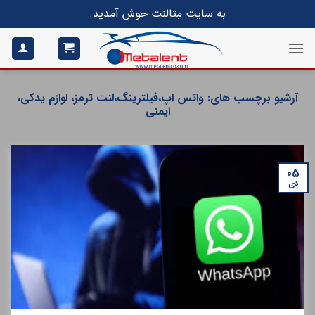
S
به سایت مِتالنت خوش آمدید.
conte
آرشیو برچسب های:
واتس اپ،فیلترینگ،لنت ترمز، لوازم یدکی،
ایمنی
05
دی