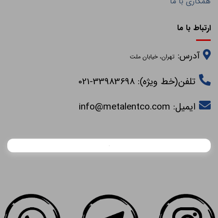
همکاری با ما
ارتباط با ما
آدرس:
تهران، خیابان ملت
تلفن(خط ویژه): 33983698-021
ایمیل:
info@metalentco.com