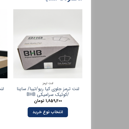
لنت ترمز
لنت ترمز جلوی کیا ریو/تیبا/ ساینا
/کوئیک سرامیکی BHB
1,859,200
تومان
انتخاب نوع خرید