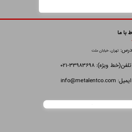
ط با ما
درس:
تهران، خیابان ملت
تلفن(خط ویژه): 33983698-021
ایمیل:
info@metalentco.com