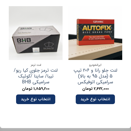
ایرانخودرو
لنت ترمز
لنت جلو رانا و 206 تیپ
لنت ترمز جلوی کیا ریو/
5 (مدل 95 به بالا)
تیبا/ ساینا /کوئیک
سرامیکی اتوفیکس
سرامیکی BHB
2,422,000
تومان
1,859,200
تومان
انتخاب نوع خرید
انتخاب نوع خرید