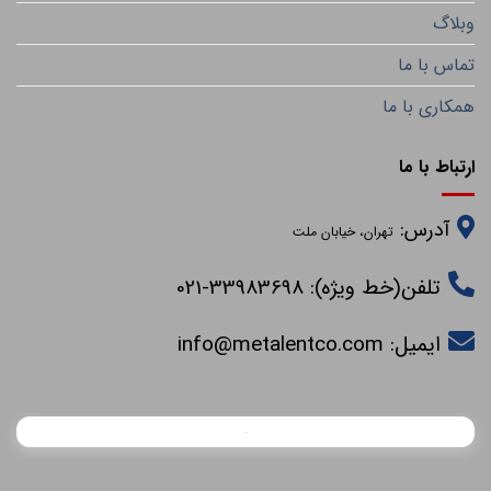
وبلاگ
تماس با ما
همکاری با ما
ارتباط با ما
آدرس:
تهران، خیابان ملت
تلفن(خط ویژه): 33983698-021
ایمیل:
info@metalentco.com