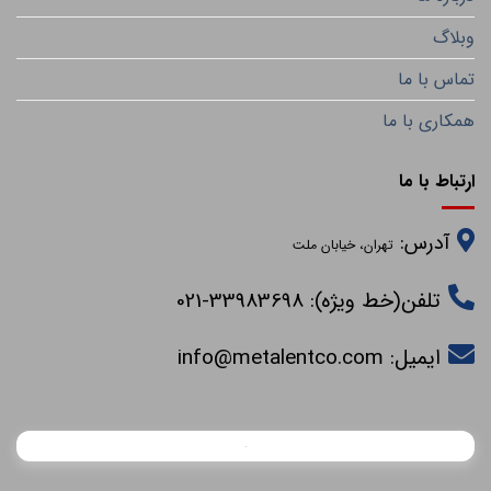
وبلاگ
تماس با ما
همکاری با ما
ارتباط با ما
آدرس:
تهران، خیابان ملت
تلفن(خط ویژه): 33983698-021
ایمیل:
info@metalentco.com