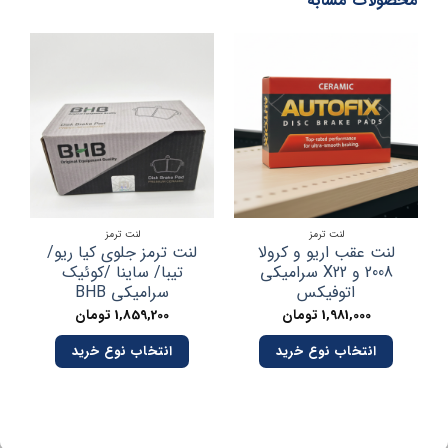
محصولات مشابه
در
لنت ترمز
لنت ترمز
لنت عقب اریو و کرولا
لنت ترمز جلوی کیا ریو/
لن
2008 و X22 سرامیکی
تیبا/ ساینا /کوئیک
اتوفیکس
سرامیکی BHB
1,981,000
تومان
1,859,200
تومان
انتخاب نوع خرید
انتخاب نوع خرید