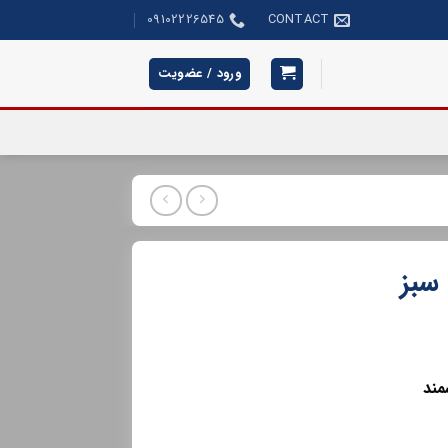
09102226545
CONTACT
ورود / عضویت