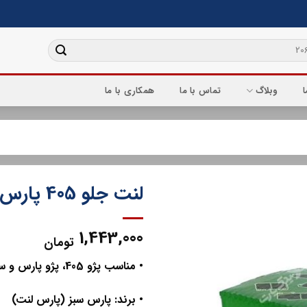
ا
وبلاگ
تماس با ما
همکاری با ما
لنت جلو 405 پارس سبز
1,443,000
تومان
• مناسب پژو 405، پژو پارس و سمند
• برند: پارس سبز (پارس لنت)