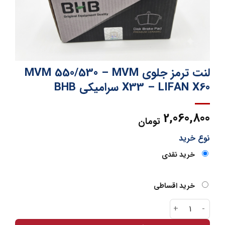
لنت ترمز جلوی MVM 550/530 – MVM
X33 – LIFAN X60 سرامیکی BHB
2,060,800
تومان
نوع خرید
خرید نقدی
خرید اقساطی
لنت ترمز جلوی MVM 550/530 - MVM X33 - LIFAN X60 سرامیکی BHB عدد