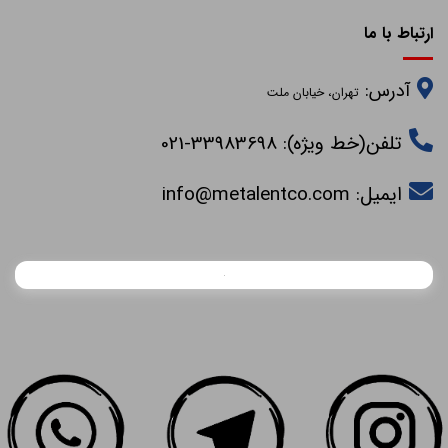
ارتباط با ما
آدرس:
تهران، خیابان ملت
تلفن(خط ویژه): 33983698-021
ایمیل:
info@metalentco.com