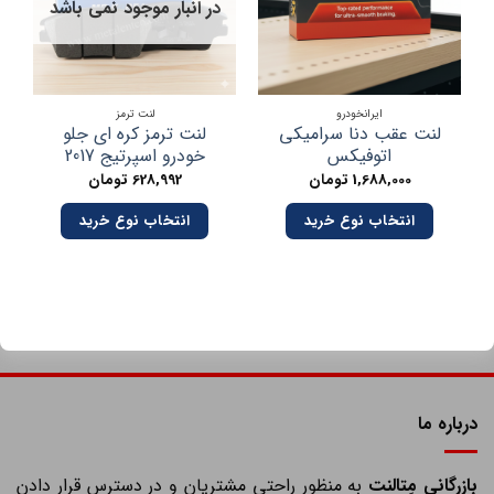
در انبار موجود نمی باشد
ایرانخودرو
لنت ترمز
لنت عقب دنا سرامیکی
لنت ترمز کره ای جلو
اتوفیکس
خودرو اسپرتیج 2017
1,688,000
تومان
628,992
تومان
انتخاب نوع خرید
انتخاب نوع خرید
درباره ما
ازرگانی مِتالنت
به منظور راحتی مشتریان و در دسترس قرار دادن