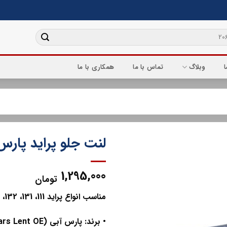
ا
وبلاگ
تماس با ما
همکاری با ما
لنت جلو پراید پارس
1,295,000
تومان
مناسب انواع پراید 111، 131، 132، 141، 151، صبا، نسیم و رنو PK
• برند: پارس آبی (Pars Lent OE)