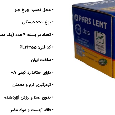
• محل نصب: چرخ جلو
• نوع لنت: دیسکی
• تعداد در بسته: 4 عدد (یک دست کامل)
• کد فنی: PL21355
• ساخت ایران
• دارای استاندارد کیفی A+
• ترمزگیری نرم و مطمئن
• بدون صدا و لرزش آزاردهنده
• فاقد آزبست و مواد مضر