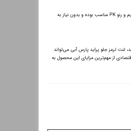
این محصول برای انواع خودروهای پراید شامل مدل‌های 111، 131، 132، 141، 151، صبا، نسیم و رنو PK مناسب بوده و بدون نیاز به
د، لنت ترمز جلو پراید پارس آبی می‌تواند
صادی از مهم‌ترین مزایای این محصول به