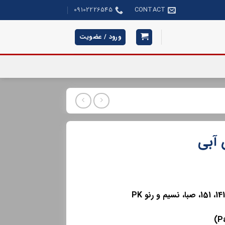
09102226545
CONTACT
ورود / عضویت
 آبی