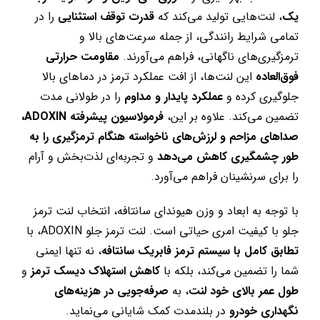
یک
، لنت‌هایی تولید می‌کند که
قدرت توقف استثنایی
را در
تمامی شرایط رانندگی، از جمله سرعت‌های بالا و
ترمزگیری‌های ناگهانی، فراهم می‌آورند.
مقاومت حرارتی
فوق‌العاده
این لنت‌ها، از افت عملکرد ترمز در دماهای بالا
جلوگیری کرده و
عملکرد پایدار و مداوم
را در طولانی مدت
تضمین می‌کند. علاوه بر این،
فرمولاسیون پیشرفته ADOXIN،
صداهای مزاحم و لرزش‌های ناخواسته هنگام ترمزگیری را به
طور چشمگیری کاهش می‌دهد
و تجربه‌ای لذت‌بخش و آرام
را برای سرنشینان فراهم می‌آورد.
با توجه به ابعاد و وزن هیوندای سانتافه، انتخاب لنت ترمز
جلو با کیفیت امری حیاتی است. لنت ترمز جلو ADOXIN، با
تطابق کامل با سیستم ترمز فابریک سانتافه
، نه تنها ایمنی
شما را تضمین می‌کند، بلکه با
کاهش استهلاک دیسک ترمز
و
طول عمر بالای خود لنت
، به
صرفه‌جویی در هزینه‌های
نگهداری خودرو
در بلندمدت کمک شایانی می‌نماید.