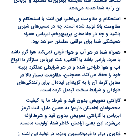
لنت‌ها هستند. شما شایسته بهترین‌ها هستید و ایرباس
آن را به شما هدیه می‌دهد.
استحکام و مقاومت بی‌نظیر:
این لنت با
استحکام و
مقاومت بالا
تولید شده است. چه در مسیرهای شهری
باشید و چه در جاده‌های پرپیچ‌وخم، ایرباس همراه
همیشگی شما برای توقفی مطمئن خواهد بود.
همراه شما در هر آب و هوا:
فرقی نمی‌کند هوا گرم باشد
یا سرد، بارانی باشد یا آفتابی؛ لنت ایرباس
سازگار با انواع
آب و هوا
طراحی شده و در هر شرایطی عملکرد بهینه
خود را حفظ می‌کند. همچنین،
مقاومت بسیار بالا در
مقابل گرما
، آن را به گزینه‌ای ایده‌آل برای رانندگی‌های
طولانی و شرایط سخت تبدیل کرده است.
گارانتی تعویض بدون قید و شرط:
ما به کیفیت
محصولمان اطمینان داریم! به همین دلیل، لنت ترمز
ایرباس با
گارانتی تعویض بدون قید و شرط
ارائه
می‌شود. این یعنی آرامش خاطر شما، اولویت ماست.
فناوری برتر با فرمولاسیون ویژه:
در تولید این لنت از