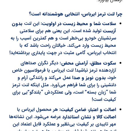
چرا لنت ترمز ایرباس، انتخابی هوشمندانه است؟
سلامت شما و محیط زیست در اولویت:
این لنت
بدون
آزبست
تولید شده است. این یعنی هم برای سلامتی
سرنشینان خودرو بی‌خطر است و هم کمترین آسیب را به
محیط زیست وارد می‌کند. خیالتان راحت باشد که با
انتخاب ایرباس، گامی مثبت در جهت پایداری برداشته‌اید!
سکوت مطلق، آرامش محض:
دیگر نگران صداهای
آزاردهنده ترمز نباشید! لنت ایرباس با فرمولاسیون خاص
خود،
بدون نویز و صدا
عمل می‌کند و رانندگی آرام و
دلنشینی را برای شما فراهم می‌آورد. مثل اینکه لنت ترمز
شما “زبان بسته” است، ولی عملکردش “بلندگو”یی برای
کیفیت است!
اصالت و اعتبار، ضامن کیفیت:
هر محصول ایرباس با
اصالت کالا
و
نشان استاندارد
عرضه می‌شود. این نشانه‌ها
مهر تاییدی بر کیفیت بی‌نظیر و عملکرد قابل اعتماد این