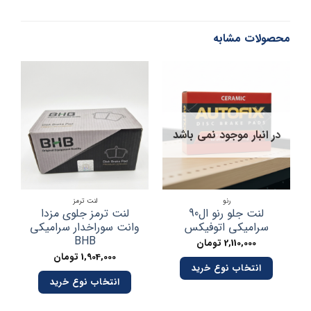
محصولات مشابه
در انبار موجود نمی باشد
رنو
لنت ترمز
لنت جلو رنو ال90
لنت ترمز جلوی مزدا
ل
سرامیکی اتوفیکس
وانت سوراخدار سرامیکی
BHB
2,110,000
تومان
1,904,000
تومان
انتخاب نوع خرید
انتخاب نوع خرید