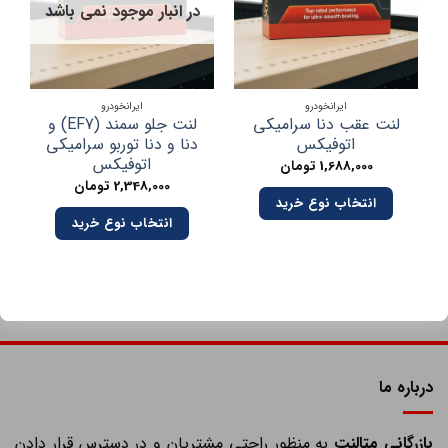
در انبار موجود نمی باشد
در
ایرانخودرو
ایرانخودرو
لنت عقب دنا سرامیکی
لنت جلو سمند (EF7) و
اتوفیکس
دنا و دنا توربو سرامیکی
اتوفیکس
1,688,000
تومان
2,348,000
تومان
انتخاب نوع خرید
انتخاب نوع خرید
درباره ما
ازرگانی مِتالنت
به منظور راحتی مشتریان و در دسترس قرار دادن