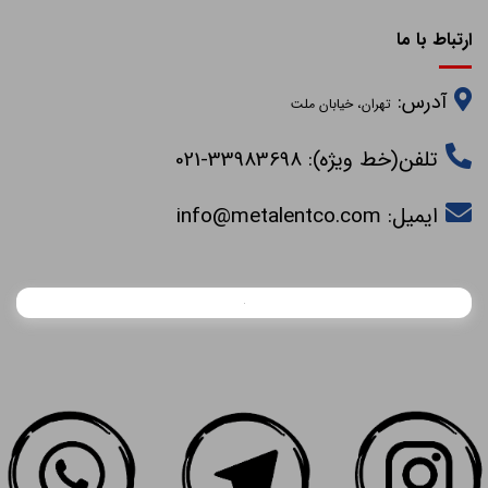
ارتباط با ما
آدرس:
تهران، خیابان ملت
تلفن(خط ویژه): 33983698-021
ایمیل:
info@metalentco.com