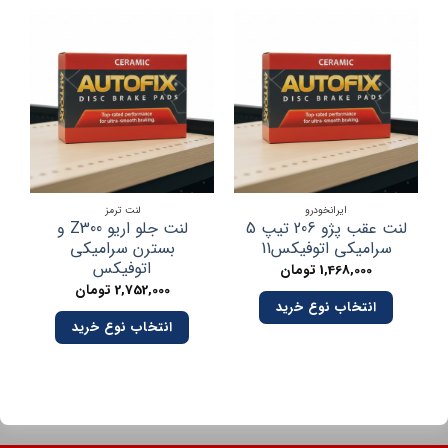
ایرانخودرو
لنت ترمز
لنت عقب پژو 206 تیپ 5
لنت جلو اریو Z300 و
لن
سرامیکی اتوفیکس11
بسترن سرامیکی
اتوفیکس
1,468,000
تومان
2,752,000
تومان
انتخاب نوع خرید
انتخاب نوع خرید