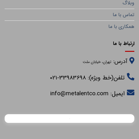
وبلاگ
تماس با ما
همکاری با ما
ارتباط با ما
آدرس:
تهران، خیابان ملت
تلفن(خط ویژه): 33983698-021
ایمیل:
info@metalentco.com