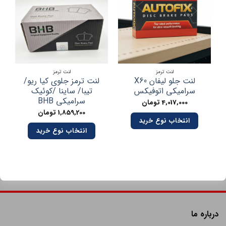
لنت ترمز
لنت ترمز
لنت جلو لیفان X60
لنت ترمز جلوی کیا ریو/
سرامیکی اتوفیکس
تیبا/ ساینا /کوئیک
سرامیکی BHB
4,017,000
تومان
1,859,200
تومان
انتخاب نوع خرید
انتخاب نوع خرید
درباره ما