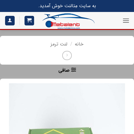
S
به سایت مِتالنت خوش آمدید.
conte
خانه
/
لنت ترمز
صافی