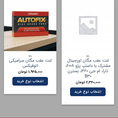
رنو
رنو
لنت عقب مگان اورجینال
لنت عقب مگان سرامیکی
مشترک با داستر، پژو 2008،
اتوفیکس
تارا، ام جی 360، بسترن
1,945,000
تومان
B30
انتخاب نوع خرید
2,340,000
تومان
انتخاب نوع خرید