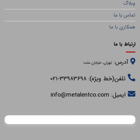
وبلاگ
تماس با ما
همکاری با ما
ارتباط با ما
آدرس:
تهران، خیابان ملت
تلفن(خط ویژه): 33983698-021
ایمیل:
info@metalentco.com