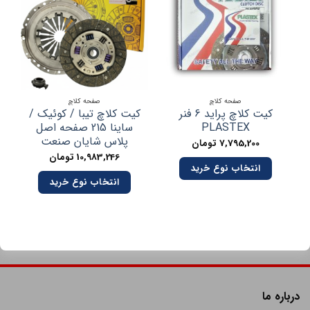
صفحه کلاچ
صفحه کلاچ
کیت کلاچ پراید 6 فنر
کیت کلاچ تیبا / کوئیک /
PLASTEX
ساینا 215 صفحه اصل
پلاس شایان صنعت
7,795,200
تومان
10,983,246
تومان
انتخاب نوع خرید
انتخاب نوع خرید
درباره ما