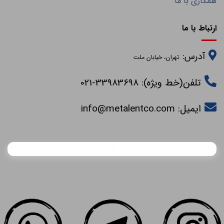
همکاری با ما
ارتباط با ما
آدرس:
تهران، خیابان ملت
تلفن(خط ویژه): 33983698-021
ایمیل:
info@metalentco.com