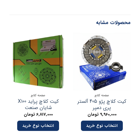
محصولات مشابه
صفحه کلاچ
صفحه کلاچ
کیت کلاچ پژو 405 آلستر
کیت کلاچ پراید X100
پری دمپر
شایان صنعت
صن
9,960,000
تومان
6,817,000
تومان
انتخاب نوع خرید
انتخاب نوع خرید