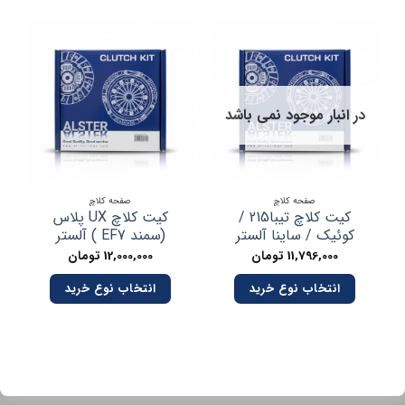
در انبار موجود نمی باشد
صفحه کلاچ
صفحه کلاچ
کیت کلاچ تیبا215 /
کیت کلاچ UX پلاس
کوئیک / ساینا آلستر
(سمند EF7 ) آلستر
صن
11,796,000
تومان
12,000,000
تومان
انتخاب نوع خرید
انتخاب نوع خرید