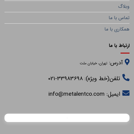
وبلاگ
تماس با ما
همکاری با ما
ارتباط با ما
آدرس:
تهران، خیابان ملت
تلفن(خط ویژه): 33983698-021
ایمیل:
info@metalentco.com