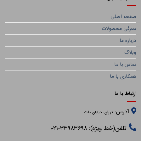
صفحه اصلی
معرفی محصولات
درباره ما
وبلاگ
تماس با ما
همکاری با ما
ارتباط با ما
آدرس:
تهران، خیابان ملت
تلفن(خط ویژه): 33983698-021