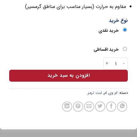
مقاوم به حرارت (بسیار مناسب برای مناطق گرمسیر)
نوع خرید
خرید نقدی
خرید اقساطی
لنت جلو MVM (530/550/X33/X60) سرامیکی اتوفیکس عدد
افزودن به سبد خرید
دسته:
ام وی ام
,
لنت ترمز