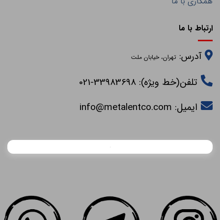
همکاری با ما
ارتباط با ما
آدرس:
تهران، خیابان ملت
تلفن(خط ویژه): 33983698-021
ایمیل:
info@metalentco.com