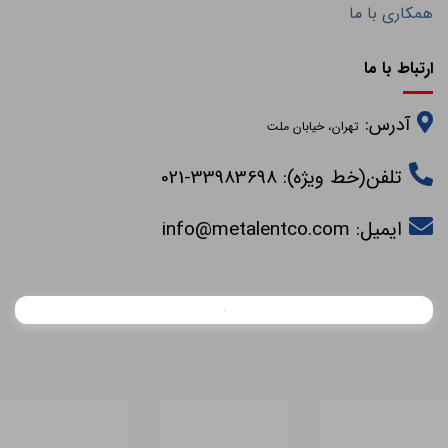
همکاری با ما
ارتباط با ما
آدرس:
تهران، خیابان ملت
تلفن(خط ویژه): 33983698-021
ایمیل:
info@metalentco.com