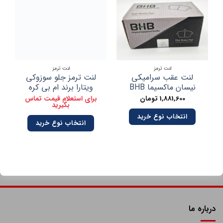
لنت ترمز
لنت ترمز
لنت عقب سرامیکی
لنت ترمز جلو سوزوکی
لن
نیسان ماکسیما BHB
ویتارا برند ام بی کره
1,881,600
تومان
برای استعلام قیمت تماس
بگیرید
انتخاب نوع خرید
انتخاب نوع خرید
درباره ما