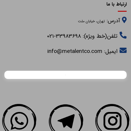
ارتباط با ما
آدرس:
تهران، خیابان ملت
تلفن(خط ویژه): 33983698-021
ایمیل:
info@metalentco.com