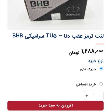
لنت ترمز عقب دنا – TU5 سرامیکی BHB
1,288,000
تومان
نوع خرید
خرید نقدی
خرید اقساطی
لنت ترمز عقب دنا - TU5 سرامیکی BHB عدد
افزودن به سبد خرید