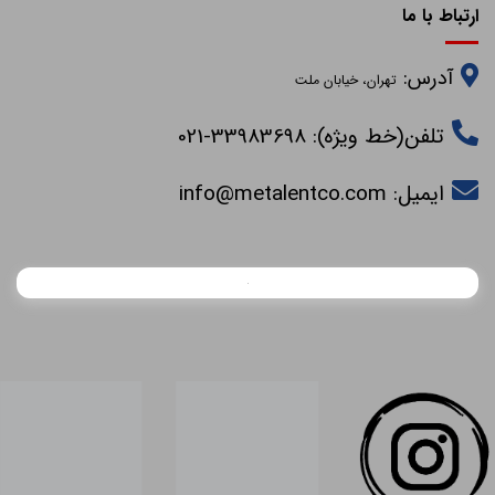
ارتباط با ما
آدرس:
تهران، خیابان ملت
تلفن(خط ویژه): 33983698-021
ایمیل:
info@metalentco.com