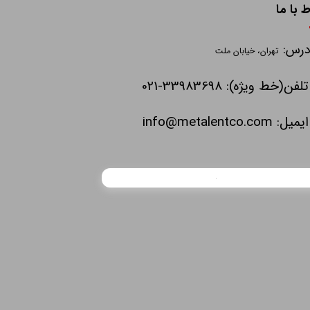
ط با ما
درس:
تهران، خیابان ملت
تلفن(خط ویژه): 33983698-021
ایمیل:
info@metalentco.com