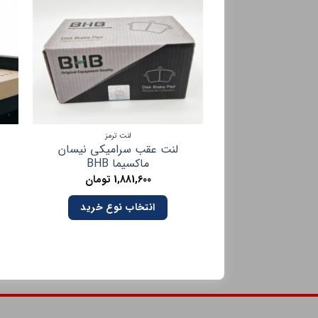
لنت ترمز
لنت عقب سرامیکی نیسان
ماکسیما BHB
1,881,600
تومان
انتخاب نوع خرید