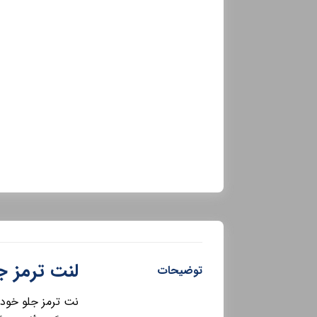
لنت ترمز جل
توضیحات
نت ترمز جلو خودر