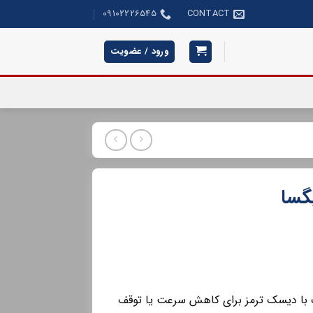
09102226545
CONTACT
ورود / عضویت
گسا
با دیسک ترمز برای کاهش سرعت یا توقف