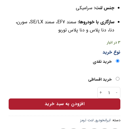
جنس لنت:
سرامیکی
سازگاری با خودروها:
سمند EF7، سمند SE/LX، سورن،
دنا، دنا پلاس و دنا پلاس توربو
3 در انبار
نوع خرید
خرید نقدی
خرید اقساطی
لنت ترمز جلو سمند EF7 , دنا الیک پلاس عدد
افزودن به سبد خرید
دسته:
ایرانخودرو
,
لنت ترمز