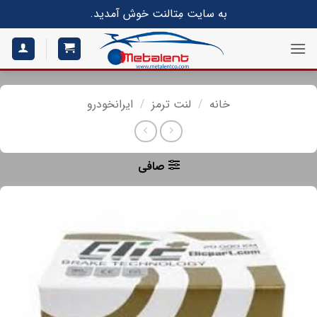
S
به سایت مِتالنت خوش آمدید.
conte
خانه
/
لنت ترمز
/
ایرانخودرو
صافی