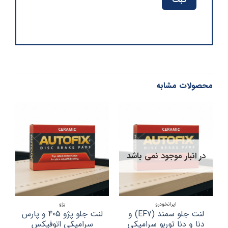
محصولات مشابه
در انبار موجود نمی باشد
در
ایرانخودرو
پژو
لنت جلو سمند (EF7) و
لنت جلو پژو 405 و پارس
ل
دنا و دنا توربو سرامیکی
سرامیکی اتوفیکس