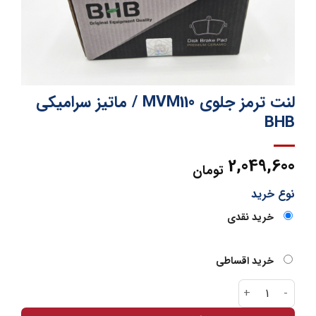
لنت ترمز جلوی MVM110 / ماتیز سرامیکی
BHB
2,049,600
تومان
نوع خرید
خرید نقدی
خرید اقساطی
لنت ترمز جلوی MVM110 / ماتیز سرامیکی BHB عدد