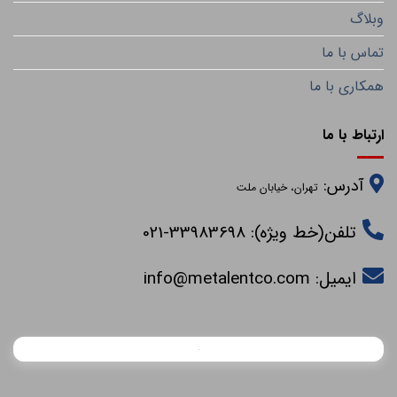
وبلاگ
تماس با ما
همکاری با ما
ارتباط با ما
آدرس:
تهران، خیابان ملت
تلفن(خط ویژه): 33983698-021
ایمیل:
info@metalentco.com