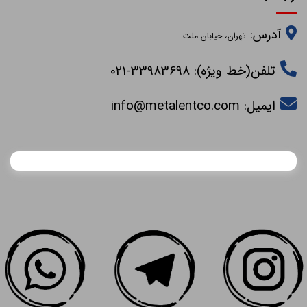
آدرس:
تهران، خیابان ملت
تلفن(خط ویژه): 33983698-021
ایمیل:
info@metalentco.com