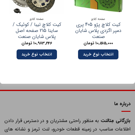
صفحه کلاچ
صفحه کلاچ
کیت کلاچ پژو 405 پری
کیت کلاچ تیبا / کوئیک /
دی
دمپر اگزدی پلاس شایان
ساینا 215 صفحه اصل
صنعت
پلاس شایان صنعت
10,515,000
تومان
10,983,246
تومان
انتخاب نوع خرید
انتخاب نوع خرید
درباره ما
ازرگانی مِتالنت
به منظور راحتی مشتریان و در دسترس قرار دادن
اطلاعات مناسب در زمینه قطعات خودرو، لنت ترمز و نشانه های