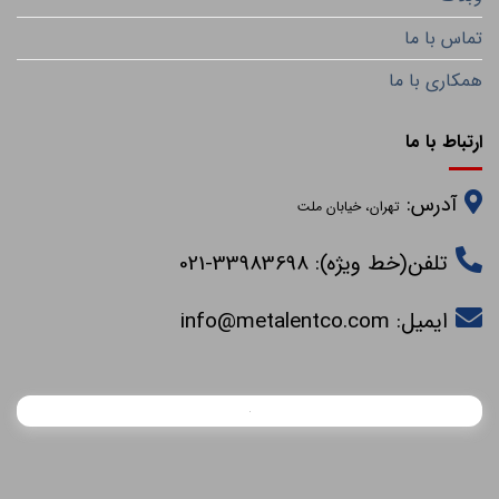
تماس با ما
همکاری با ما
ارتباط با ما
آدرس:
تهران، خیابان ملت
تلفن(خط ویژه): 33983698-021
ایمیل:
info@metalentco.com