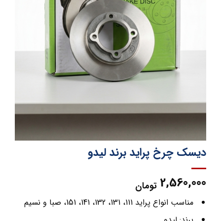
دیسک چرخ پراید برند لیدو
2,560,000
تومان
مناسب انواع پراید 111، 131، 132، 141، 151، صبا و نسیم
برند: لیدو