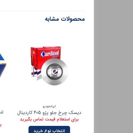
محصولات مشابه
ایرانخودرو
لن
دیسک چرخ جلو پژو 405 کاردینال
برای استعلام قیمت تماس بگیرید
ب
انتخاب نوع خرید