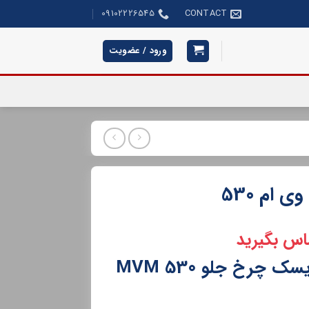
09102226545
CONTACT
ورود / عضویت
ام 530
اس بگیرید
رخ جلو MVM 530