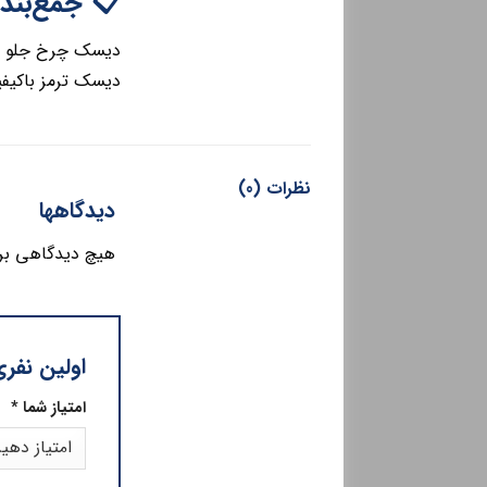
 جمع‌بندی
م‌وی‌ام 530 انتخابی مناسب برای حفظ
قطعات ترمز دارد.
نظرات (0)
دیدگاهها
وشته نشده است.
وی ام 530”
*
امتیاز شما