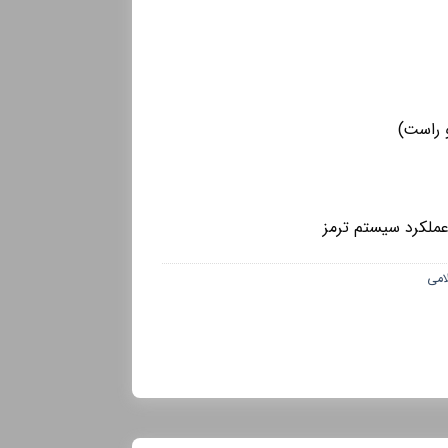
راست)
عملکرد سیستم ترمز
امی