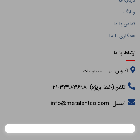
درباره ما
وبلاگ
تماس با ما
همکاری با ما
ارتباط با ما
آدرس:
تهران، خیابان ملت
تلفن(خط ویژه): 33983698-021
ایمیل:
info@metalentco.com