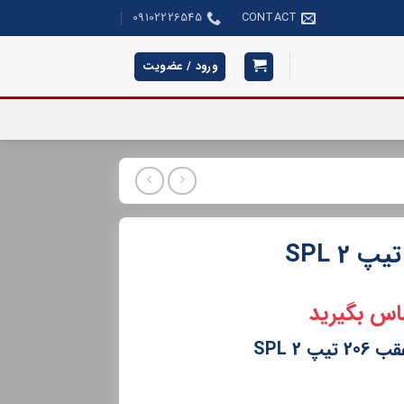
09102226545
CONTACT
ورود / عضویت
اس بگیرید
2 SPL