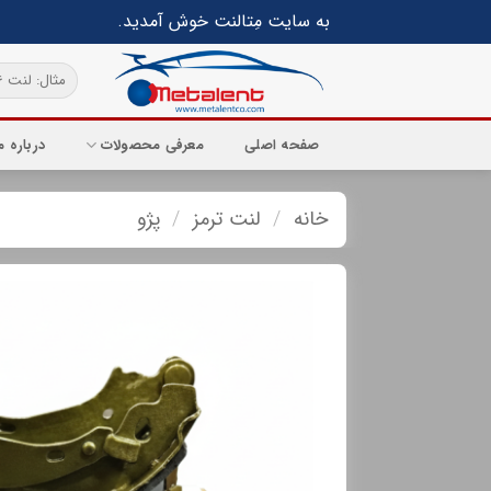
Ski
به سایت مِتالنت خوش آمدید.
t
conten
جستجو
برای:
صفحه اصلی
معرفی محصولات
درباره م
خانه
/
لنت ترمز
/
پژو