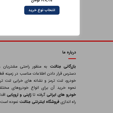
628,992
تومان
انتخاب نوع خرید
درباره ما
بازرگانی مِتالنت
به منظور راحتی مشتریان و
دسترس قرار دادن اطلاعات مناسب در زمینه قط
خودرو، لنت ترمز و نشانه های خرابی لنت ترم
نحوه خرید آن برای انواع خودروهای مختلف
خودرو های ایرانی
گرفته تا
ژاپنی و اروپایی
اقدا
راه اندازی
فروشگاه اینترنتی مِتالنت
نموده است