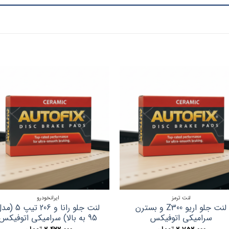
لنت ترمز
ایرانخودرو
لنت جلو اریو Z300 و بسترن
لنت جلو رانا و 206 تیپ 5
سرامیکی اتوفیکس
95 به بالا) سرامیکی اتوفیکس