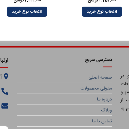
2,752,000
تومان
2,422,000
تومان
انتخاب نوع خرید
انتخاب نوع خرید
دسترسی سریع
ارتبا
 در
آ
صفحه اصلی
عات
معرفی محصولات
ز و
درباره ما
 از
م به
وبلاگ
تماس با ما