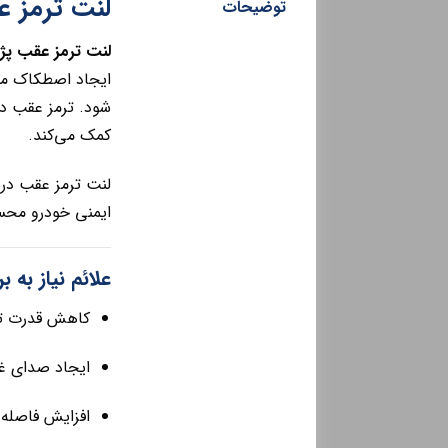
لنت ترمز عقب پژو 
توضیحات
لنت ترمز عقب پژو 206 تیپ 2 
ایجاد اصطکاک منا
کمک می‌کند.
لنت ترمز عقب در 
ایمنی خودرو محس
علائم نیاز به 
کاهش قدرت تر
ایجاد صدای غی
افزایش فاصله 