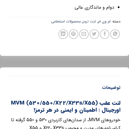
دوام و ماندگاری عالی
دسته:
ام وی ام
,
لنت ترمز
,
محصولات استعلامی
توضیحات
لنت عقب MVM (530/550/X22/X33s/X55)
اورجینال : اطمینان و ایمنی در هر ترمز!
خودروهای MVM، از سدان‌های کاربردی 530 و 550 گرفته تا
کراس‌اوورهای مدرن و محبوب X22، X33s و X55.