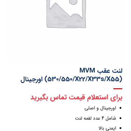
لنت عقب MVM
(530/550/X22/X33s/X55) اورجینال
برای استعلام قیمت تماس بگیرید
اورجینال و اصلی
شامل 4 عدد لقمه لنت
ایمنی بالا