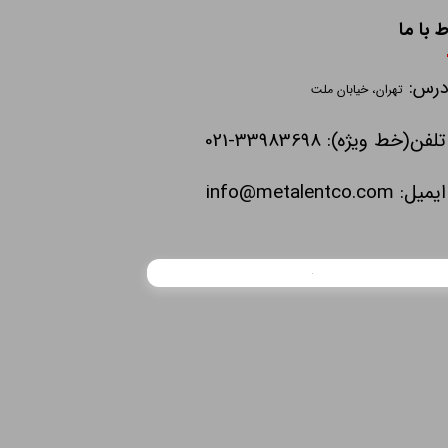
ط با ما
درس:
تهران، خیابان ملت
تلفن(خط ویژه): 33983698-021
ایمیل:
info@metalentco.com