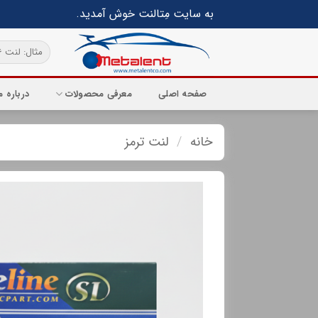
Ski
به سایت مِتالنت خوش آمدید.
t
conten
جستجو
برای:
صفحه اصلی
معرفی محصولات
درباره م
خانه
/
لنت ترمز