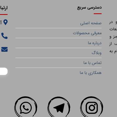
دسترسی سریع
ارتبا
 در
آ
صفحه اصلی
عات
معرفی محصولات
ز و
درباره ما
 از
م به
وبلاگ
تماس با ما
همکاری با ما