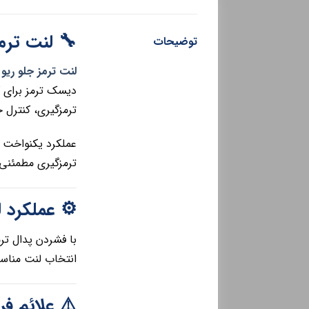
🔧 لنت ترم
توضیحات
لنت ترمز جلو ریو
دیسک ترمز برای 
ترمزگیری، کنترل خ
عملکرد یکنواخت ل
ترمزگیری مطمئنی 
⚙️ عملکرد ل
با فشردن پدال تر
انتخاب لنت مناسب
⚠️ علائم ف