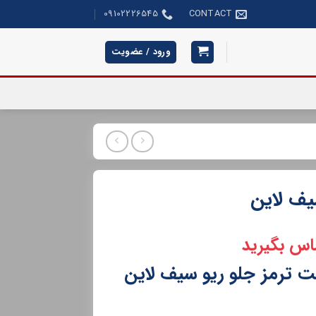
09102226545
CONTACT
ورود / عضویت
یف لاین
اس بگیرید
 ترمز جلو ریو سیف لاین